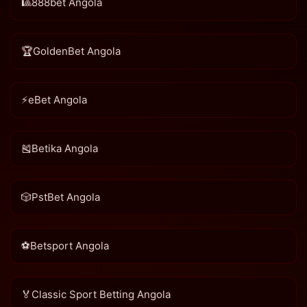
🎱
888bet Angola
🏆
GoldenBet Angola
⚡
eBet Angola
🎽
Betika Angola
🎲
PstBet Angola
⚽
Betsport Angola
🏅
Classic Sport Betting Angola