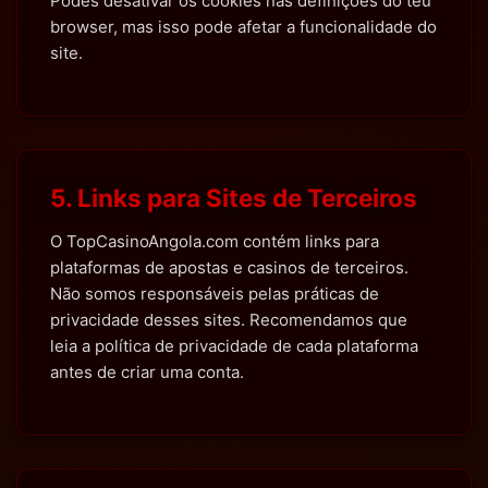
Podes desativar os cookies nas definições do teu
browser, mas isso pode afetar a funcionalidade do
site.
5. Links para Sites de Terceiros
O TopCasinoAngola.com contém links para
plataformas de apostas e casinos de terceiros.
Não somos responsáveis pelas práticas de
privacidade desses sites. Recomendamos que
leia a política de privacidade de cada plataforma
antes de criar uma conta.