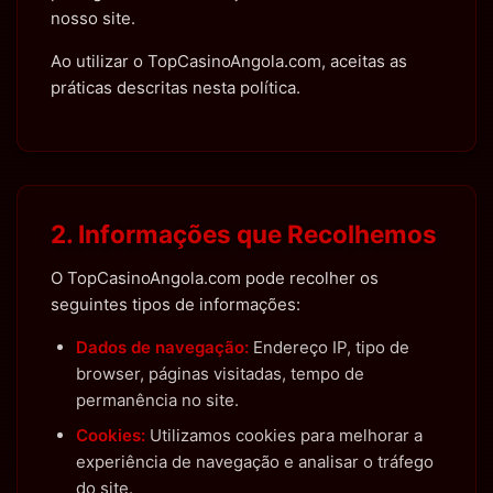
nosso site.
Ao utilizar o TopCasinoAngola.com, aceitas as
práticas descritas nesta política.
2. Informações que Recolhemos
O TopCasinoAngola.com pode recolher os
seguintes tipos de informações:
Dados de navegação:
Endereço IP, tipo de
browser, páginas visitadas, tempo de
permanência no site.
Cookies:
Utilizamos cookies para melhorar a
experiência de navegação e analisar o tráfego
do site.