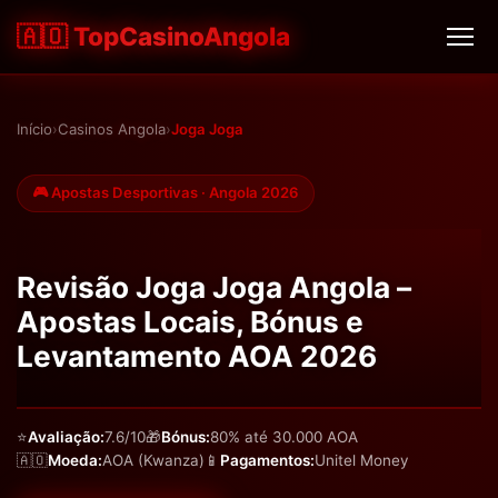
🇦🇴 TopCasinoAngola
Início
›
Casinos Angola
›
Joga Joga
🎮 Apostas Desportivas · Angola 2026
Revisão Joga Joga Angola –
Apostas Locais, Bónus e
Levantamento AOA 2026
⭐
Avaliação:
7.6/10
🎁
Bónus:
80% até 30.000 AOA
🇦🇴
Moeda:
AOA (Kwanza)
📱
Pagamentos:
Unitel Money