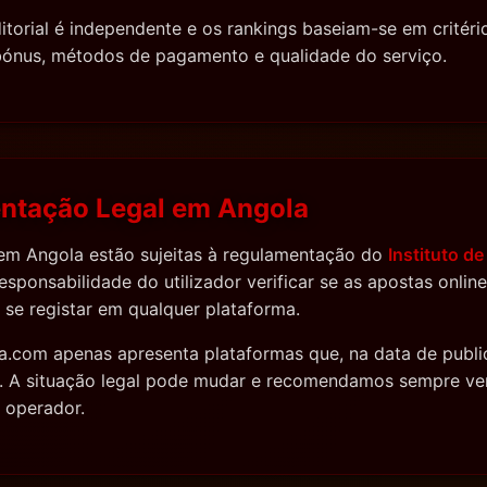
ditorial é independente e os rankings baseiam-se em critéri
ónus, métodos de pagamento e qualidade do serviço.
ntação Legal em Angola
 em Angola estão sujeitas à regulamentação do
Instituto d
responsabilidade do utilizador verificar se as apostas onlin
e se registar em qualquer plataforma.
.com apenas apresenta plataformas que, na data de publ
 A situação legal pode mudar e recomendamos sempre veri
 operador.