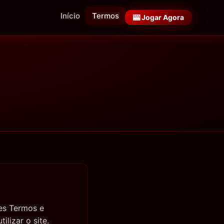
Início
Termos
🎰 Jogar Agora
tes Termos e
lizar o site.