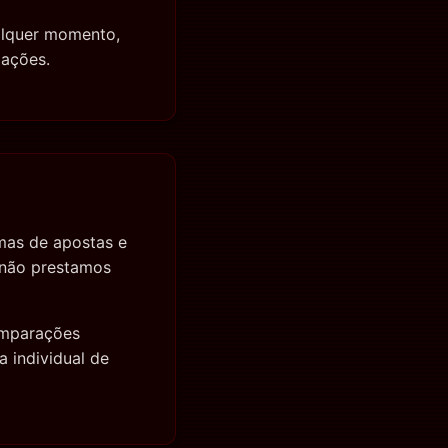
alquer momento,
zações.
mas de apostas e
 não prestamos
comparações
a individual de