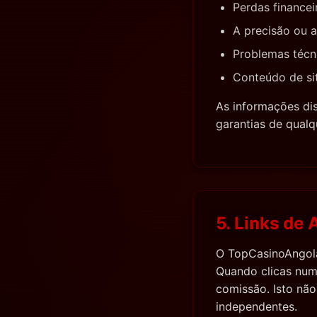
Perdas financei
A precisão ou 
Problemas técn
Conteúdo de sit
As informações di
garantias de qualq
5. Links de 
O TopCasinoAngola.
Quando clicas num
comissão. Isto não
independentes.