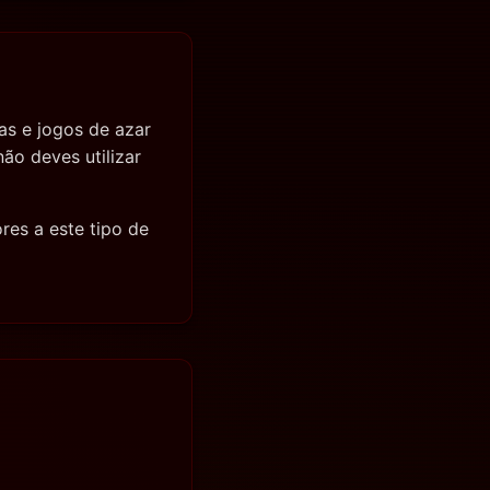
as e jogos de azar
ão deves utilizar
es a este tipo de