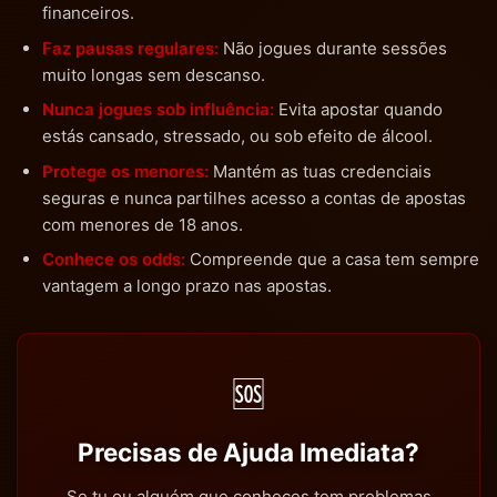
financeiros.
Faz pausas regulares:
Não jogues durante sessões
muito longas sem descanso.
Nunca jogues sob influência:
Evita apostar quando
estás cansado, stressado, ou sob efeito de álcool.
Protege os menores:
Mantém as tuas credenciais
seguras e nunca partilhes acesso a contas de apostas
com menores de 18 anos.
Conhece os odds:
Compreende que a casa tem sempre
vantagem a longo prazo nas apostas.
🆘
Precisas de Ajuda Imediata?
Se tu ou alguém que conheces tem problemas