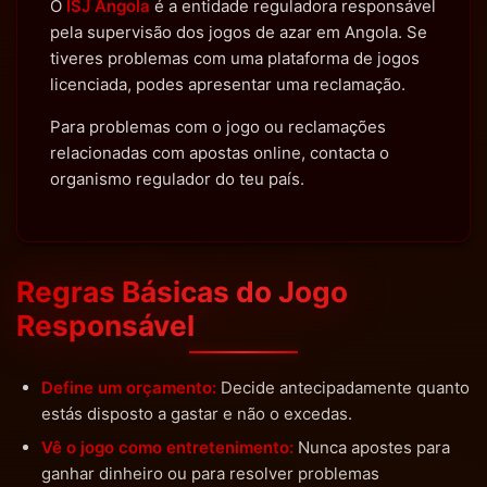
O
ISJ Angola
é a entidade reguladora responsável
pela supervisão dos jogos de azar em Angola. Se
tiveres problemas com uma plataforma de jogos
licenciada, podes apresentar uma reclamação.
Para problemas com o jogo ou reclamações
relacionadas com apostas online, contacta o
organismo regulador do teu país.
Regras Básicas do Jogo
Responsável
Define um orçamento:
Decide antecipadamente quanto
estás disposto a gastar e não o excedas.
Vê o jogo como entretenimento:
Nunca apostes para
ganhar dinheiro ou para resolver problemas