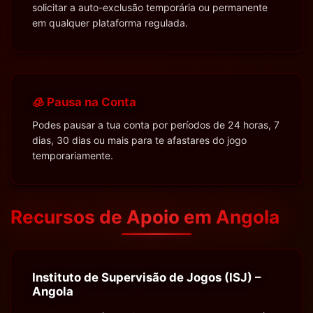
solicitar a auto-exclusão temporária ou permanente
em qualquer plataforma regulada.
🧊 Pausa na Conta
Podes pausar a tua conta por períodos de 24 horas, 7
dias, 30 dias ou mais para te afastares do jogo
temporariamente.
Recursos de Apoio em Angola
Instituto de Supervisão de Jogos (ISJ) –
Angola