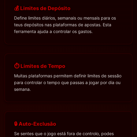
💰 Limites de Depósito
Define limites diários, semanais ou mensais para os
teus depósitos nas plataformas de apostas. Esta
ferramenta ajuda a controlar os gastos.
⏱️ Limites de Tempo
Muitas plataformas permitem definir limites de sessão
para controlar o tempo que passas a jogar por dia ou
semana.
🔒 Auto-Exclusão
Se sentes que o jogo está fora de controlo, podes