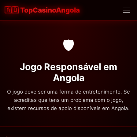
🇦🇴 TopCasinoAngola
🛡️
Jogo Responsável em
Angola
O jogo deve ser uma forma de entretenimento. Se
acreditas que tens um problema com o jogo,
existem recursos de apoio disponíveis em Angola.