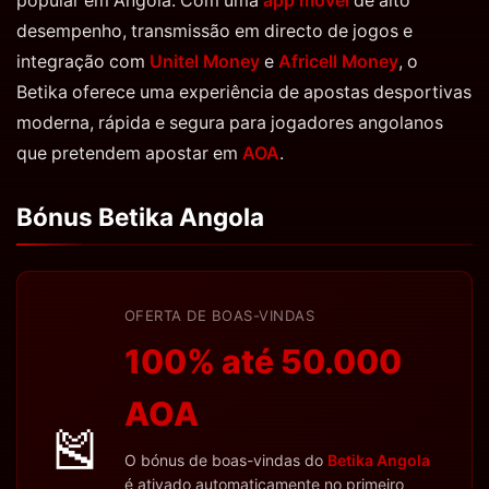
popular em Angola. Com uma
app móvel
de alto
desempenho, transmissão em directo de jogos e
integração com
Unitel Money
e
Africell Money
, o
Betika oferece uma experiência de apostas desportivas
moderna, rápida e segura para jogadores angolanos
que pretendem apostar em
AOA
.
Bónus Betika Angola
OFERTA DE BOAS-VINDAS
100% até 50.000
AOA
🎽
O bónus de boas-vindas do
Betika Angola
é ativado automaticamente no primeiro