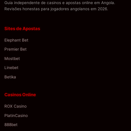
Guia independente de casinos e apostas online em Angola.
Revisões honestas para jogadores angolanos em 2026.
Sites de Apostas
Elephant Bet
Premier Bet
Mostbet
Linebet
Betika
Casinos Online
ROX Casino
PlatinCasino
888bet