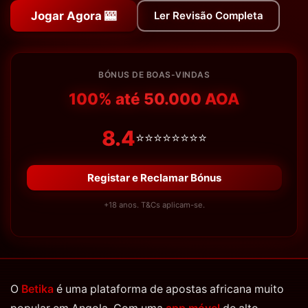
Jogar Agora 🎰
Ler Revisão Completa
BÓNUS DE BOAS-VINDAS
100% até 50.000 AOA
8.4
⭐⭐⭐⭐⭐⭐⭐⭐
Registar e Reclamar Bónus
+18 anos. T&Cs aplicam-se.
O
Betika
é uma plataforma de apostas africana muito