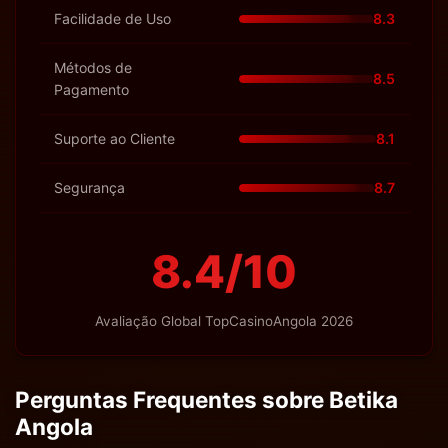
Facilidade de Uso
8.3
Métodos de
8.5
Pagamento
Suporte ao Cliente
8.1
Segurança
8.7
8.4/10
Avaliação Global TopCasinoAngola 2026
Perguntas Frequentes sobre Betika
Angola