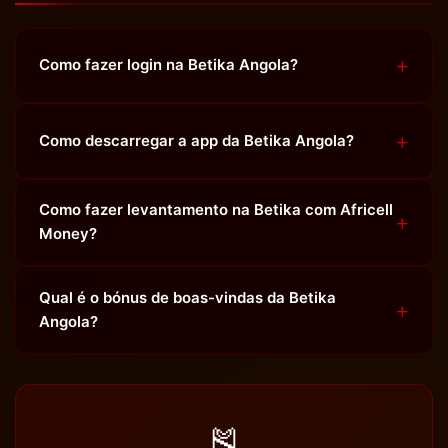
Como fazer login na Betika Angola?
Como descarregar a app da Betika Angola?
Como fazer levantamento na Betika com Africell
Money?
Qual é o bónus de boas-vindas da Betika
Angola?
🎽