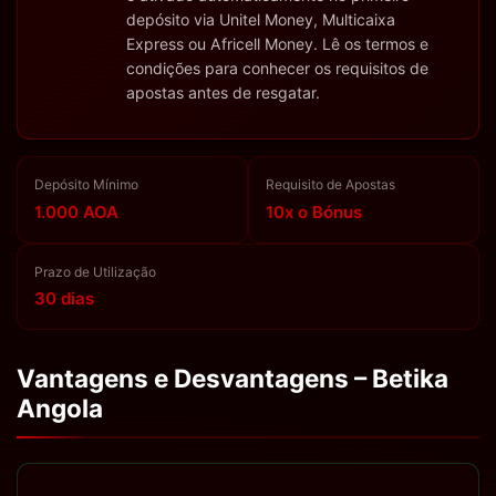
depósito via Unitel Money, Multicaixa
Express ou Africell Money. Lê os termos e
condições para conhecer os requisitos de
apostas antes de resgatar.
Depósito Mínimo
Requisito de Apostas
1.000 AOA
10x o Bónus
Prazo de Utilização
30 dias
Vantagens e Desvantagens – Betika
Angola