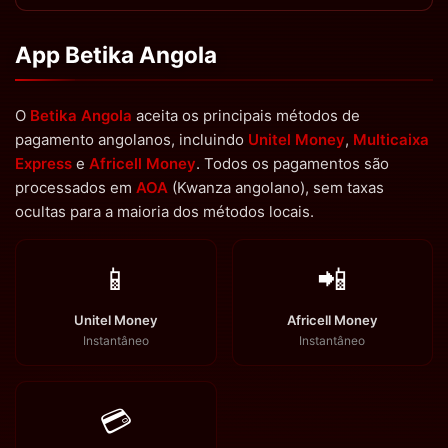
App Betika Angola
O
Betika Angola
aceita os principais métodos de
pagamento angolanos, incluindo
Unitel Money
,
Multicaixa
Express
e
Africell Money
. Todos os pagamentos são
processados em
AOA
(Kwanza angolano), sem taxas
ocultas para a maioria dos métodos locais.
📱
📲
Unitel Money
Africell Money
Instantâneo
Instantâneo
💳