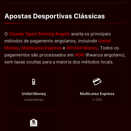
Apostas Desportivas Clássicas
O
Classic Sport Betting Angola
aceita os principais
métodos de pagamento angolanos, incluindo
Unitel
Money
,
Multicaixa Express
e
Africell Money
. Todos os
pagamentos são processados em
AOA
(Kwanza angolano),
sem taxas ocultas para a maioria dos métodos locais.
📱
💳
Unitel Money
Multicaixa Express
Instantâneo
1–24h
🏦