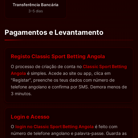
Transferência Bancária
3–5 dias
Pagamentos e Levantamento
Registo Classic Sport Betting Angola
O processo de criação de conta no
Classic Sport Betting
Angola
é simples. Acede ao site ou app, clica em
"Registar", preenche os teus dados com número de
telefone angolano e confirma por SMS. Demora menos de
3 minutos.
Login e Acesso
O
login no Classic Sport Betting Angola
é feito com
número de telefone angolano e palavra-passe. Guarda as