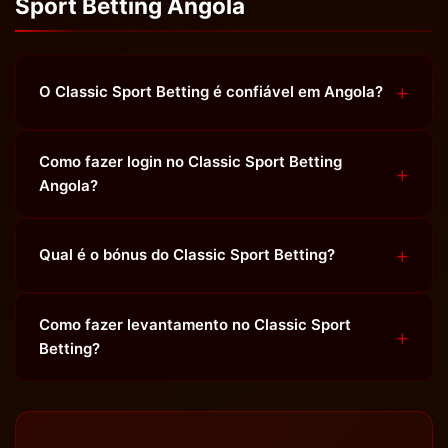
Sport Betting Angola
O Classic Sport Betting é confiável em Angola?
Como fazer login no Classic Sport Betting
Angola?
Qual é o bónus do Classic Sport Betting?
Como fazer levantamento no Classic Sport
Betting?