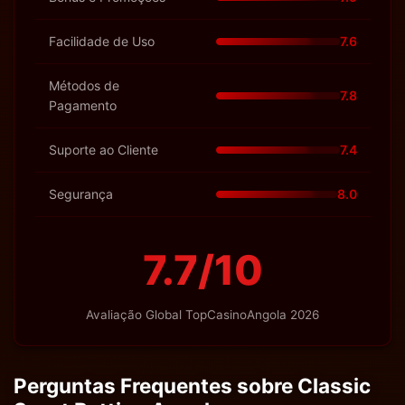
Facilidade de Uso
7.6
Métodos de
7.8
Pagamento
Suporte ao Cliente
7.4
Segurança
8.0
7.7/10
Avaliação Global TopCasinoAngola 2026
Perguntas Frequentes sobre Classic