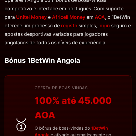
opera em Angola com bónus de boas-vindas
competitivo e interface em português. Com suporte
para
Unitel Money
e
Africell Money
em
AOA
, o 1BetWin
oferece um processo de
registo
simples,
login
seguro e
apostas desportivas variadas para jogadores
angolanos de todos os níveis de experiência.
Bónus 1BetWin Angola
OFERTA DE BOAS-VINDAS
100% até 45.000
AOA
🥇
O bónus de boas-vindas do
1BetWin
Angola
é ativado automaticamente no