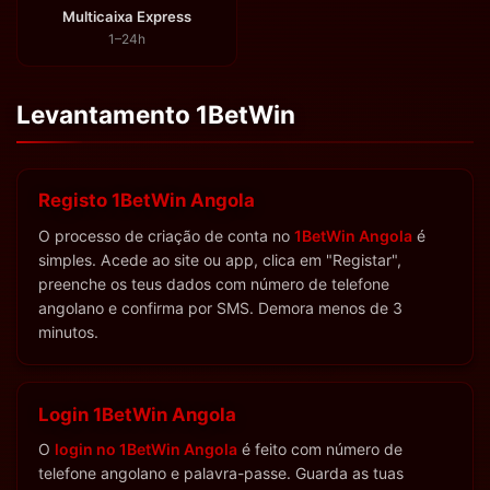
Multicaixa Express
1–24h
Levantamento 1BetWin
Registo 1BetWin Angola
O processo de criação de conta no
1BetWin Angola
é
simples. Acede ao site ou app, clica em "Registar",
preenche os teus dados com número de telefone
angolano e confirma por SMS. Demora menos de 3
minutos.
Login 1BetWin Angola
O
login no 1BetWin Angola
é feito com número de
telefone angolano e palavra-passe. Guarda as tuas