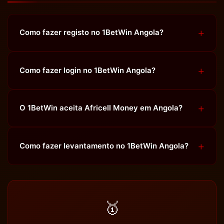
Como fazer registo no 1BetWin Angola?
Como fazer login no 1BetWin Angola?
O 1BetWin aceita Africell Money em Angola?
Como fazer levantamento no 1BetWin Angola?
🥇