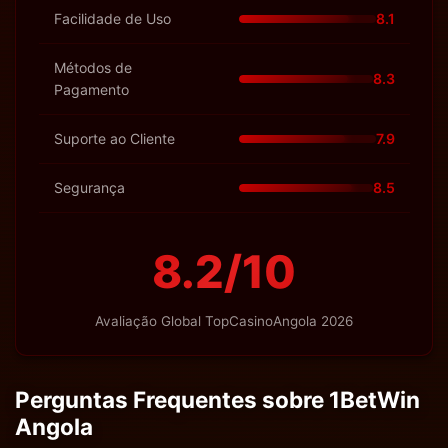
Facilidade de Uso
8.1
Métodos de
8.3
Pagamento
Suporte ao Cliente
7.9
Segurança
8.5
8.2/10
Avaliação Global TopCasinoAngola 2026
Perguntas Frequentes sobre 1BetWin
Angola