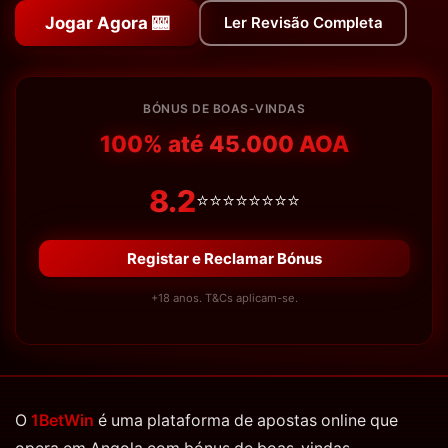
Jogar Agora 🎰
Ler Revisão Completa
BÓNUS DE BOAS-VINDAS
100% até 45.000 AOA
8.2
⭐⭐⭐⭐⭐⭐⭐⭐
Registar e Reclamar Bónus
+18 anos. T&Cs aplicam-se.
O
1BetWin
é uma plataforma de apostas online que