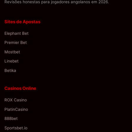
Revisões honestas para jogadores angolanos em 2026.
Sites de Apostas
Elephant Bet
Premier Bet
Mostbet
Linebet
Betika
Casinos Online
ROX Casino
PlatinCasino
888bet
Sportsbet.io