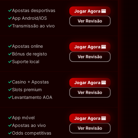
Apostas desportivas
Jogar Agora 🎰
App Android/iOS
Ver Revisão
Transmissão ao vivo
Apostas online
Jogar Agora 🎰
Bónus de registo
Ver Revisão
Suporte local
Casino + Apostas
Jogar Agora 🎰
Slots premium
Ver Revisão
Levantamento AOA
App móvel
Jogar Agora 🎰
Apostas ao vivo
Ver Revisão
Odds competitivas