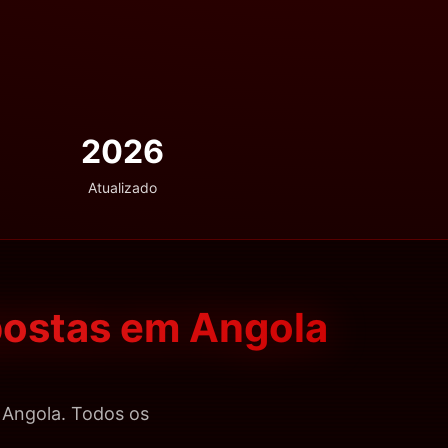
2026
Atualizado
postas em Angola
m Angola. Todos os