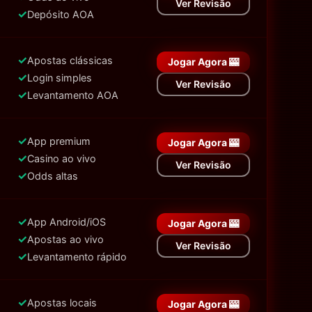
Ver Revisão
Depósito AOA
Apostas clássicas
Jogar Agora 🎰
Login simples
Ver Revisão
Levantamento AOA
App premium
Jogar Agora 🎰
Casino ao vivo
Ver Revisão
Odds altas
App Android/iOS
Jogar Agora 🎰
Apostas ao vivo
Ver Revisão
Levantamento rápido
Apostas locais
Jogar Agora 🎰