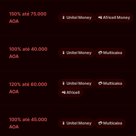
150% até 75.000
📱 Unitel Money
📲 Africell Money
AOA
100% até 40.000
📱 Unitel Money
💳 Multicaixa
AOA
📱 Unitel Money
💳 Multicaixa
120% até 60.000
AOA
📲 Africell
100% até 45.000
📱 Unitel Money
💳 Multicaixa
AOA