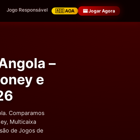
Jogo Responsável
🇦🇴 AOA
🎰 Jogar Agora
Angola –
oney e
26
gola. Comparamos
y, Multicaixa
isão de Jogos de