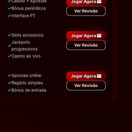
Casino + Apostas
Jogar Agora 🎰
Bónus periódicos
Ver Revisão
Interface PT
Slots exclusivos
Jogar Agora 🎰
Jackpots
Ver Revisão
progressivos
Casino ao vivo
Apostas online
Jogar Agora 🎰
Registo simples
Ver Revisão
Bónus de entrada