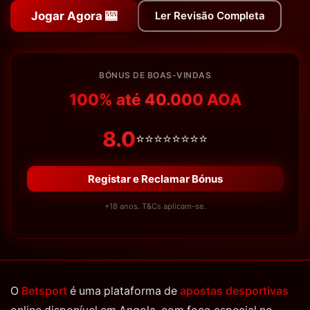
Jogar Agora 🎰
Ler Revisão Completa
BÓNUS DE BOAS-VINDAS
100% até 40.000 AOA
8.0
⭐⭐⭐⭐⭐⭐⭐⭐
Registar e Reclamar Bónus
+18 anos. T&Cs aplicam-se.
O
Betsport
é uma plataforma de
apostas desportivas