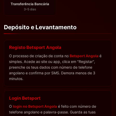
Transferência Bancária
3–5 dias
Depósito e Levantamento
Registo Betsport Angola
O processo de criação de conta no
Betsport Angola
é
simples. Acede ao site ou app, clica em "Registar",
preenche os teus dados com número de telefone
angolano e confirma por SMS. Demora menos de 3
minutos.
Login Betsport
O
login no Betsport Angola
é feito com número de
telefone angolano e palavra-passe. Guarda as tuas