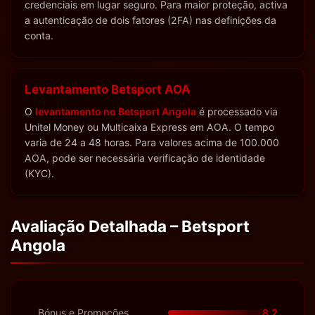
credenciais em lugar seguro. Para maior proteção, activa
a autenticação de dois fatores (2FA) nas definições da
conta.
Levantamento Betsport AOA
O
levantamento no Betsport Angola
é processado via
Unitel Money ou Multicaixa Express em AOA. O tempo
varia de 24 a 48 horas. Para valores acima de 100.000
AOA, pode ser necessária verificação de identidade
(KYC).
Avaliação Detalhada – Betsport
Angola
Bónus e Promoções
8.2