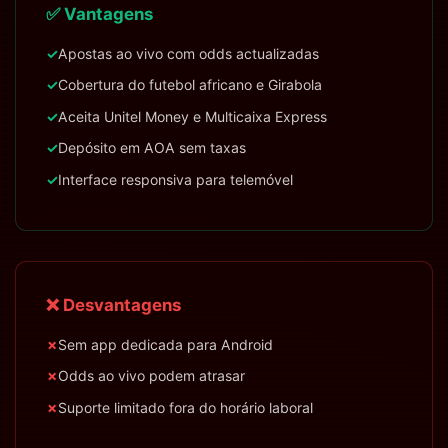
✅ Vantagens
Apostas ao vivo com odds actualizadas
Cobertura do futebol africano e Girabola
Aceita Unitel Money e Multicaixa Express
Depósito em AOA sem taxas
Interface responsiva para telemóvel
❌ Desvantagens
Sem app dedicada para Android
Odds ao vivo podem atrasar
Suporte limitado fora do horário laboral